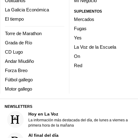
Obituarios
Mi Negocio
La Galicia Económica
SUPLEMENTOS
El tiempo
Mercados
Fugas
Torre de Marathon
Yes
Grada de Río
La Voz de la Escuela
CD Lugo
On
Andar Miudiño
Red
Forza Breo
Fútbol gallego
Motor gallego
NEWSLETTERS
Hoy en La Voz
La información más destacada del día, de lunes a viernes a
primera hora de la mañana
Al final del día