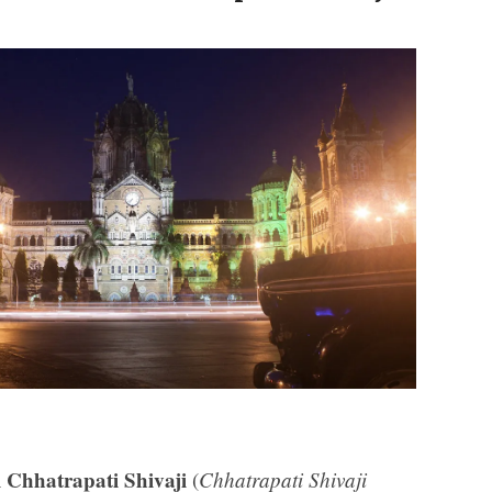
l Chhatrapati Shivaji
(
Chhatrapati Shivaji