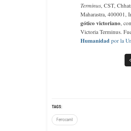
Terminus
, CST, Chhat
Maharastra, 400001, I
gótico victoriano
, co
Victoria Terminus. F
Humanidad
por la U
TAGS
Ferrocarril