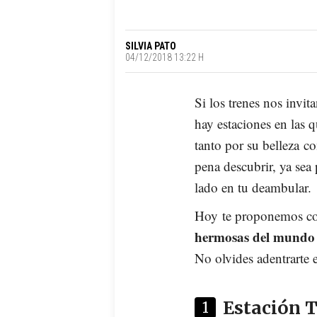
SILVIA PATO
04/12/2018 13:22 H
Si los trenes nos invi
hay estaciones en las q
tanto por su belleza co
pena descubrir, ya sea
lado en tu deambular.
Hoy te proponemos co
hermosas del mundo
No olvides adentrarte e
Estación 
1