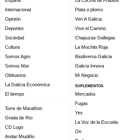
España
La Cocina de Frabisa
Internacional
Plata o plomo
Opinión
Ven A Galicia
Deportes
Vive el Camino
Sociedad
Chapuzas Gallegas
Cultura
La Mochila Roja
Somos Agro
Biodiversa Galicia
Somos Mar
Galicia Innova
Obituarios
Mi Negocio
La Galicia Económica
SUPLEMENTOS
El tiempo
Mercados
Fugas
Torre de Marathon
Yes
Grada de Río
La Voz de la Escuela
CD Lugo
On
Andar Miudiño