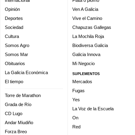
Internacional
Plata o plomo
Opinión
Ven A Galicia
Deportes
Vive el Camino
Sociedad
Chapuzas Gallegas
Cultura
La Mochila Roja
Somos Agro
Biodiversa Galicia
Somos Mar
Galicia Innova
Obituarios
Mi Negocio
La Galicia Económica
SUPLEMENTOS
El tiempo
Mercados
Fugas
Torre de Marathon
Yes
Grada de Río
La Voz de la Escuela
CD Lugo
On
Andar Miudiño
Red
Forza Breo