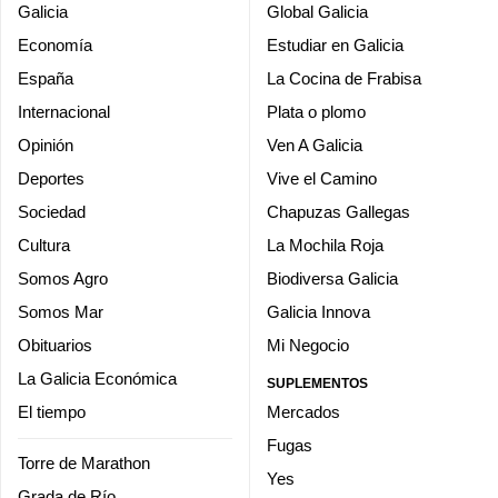
Galicia
Global Galicia
Economía
Estudiar en Galicia
España
La Cocina de Frabisa
Internacional
Plata o plomo
Opinión
Ven A Galicia
Deportes
Vive el Camino
Sociedad
Chapuzas Gallegas
Cultura
La Mochila Roja
Somos Agro
Biodiversa Galicia
Somos Mar
Galicia Innova
Obituarios
Mi Negocio
La Galicia Económica
SUPLEMENTOS
El tiempo
Mercados
Fugas
Torre de Marathon
Yes
Grada de Río