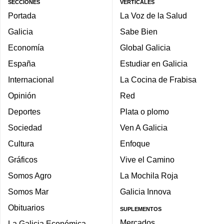
SECCIONES
VERTICALES
Portada
La Voz de la Salud
Galicia
Sabe Bien
Economía
Global Galicia
España
Estudiar en Galicia
Internacional
La Cocina de Frabisa
Opinión
Red
Deportes
Plata o plomo
Sociedad
Ven A Galicia
Cultura
Enfoque
Gráficos
Vive el Camino
Somos Agro
La Mochila Roja
Somos Mar
Galicia Innova
Obituarios
SUPLEMENTOS
Mercados
La Galicia Económica