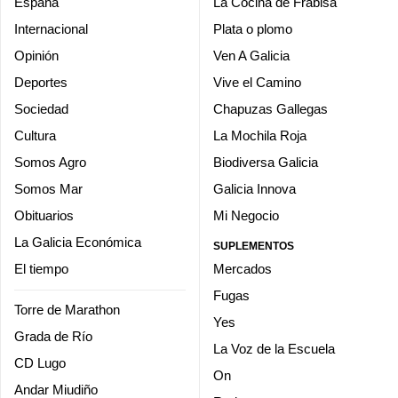
España
La Cocina de Frabisa
Internacional
Plata o plomo
Opinión
Ven A Galicia
Deportes
Vive el Camino
Sociedad
Chapuzas Gallegas
Cultura
La Mochila Roja
Somos Agro
Biodiversa Galicia
Somos Mar
Galicia Innova
Obituarios
Mi Negocio
La Galicia Económica
SUPLEMENTOS
El tiempo
Mercados
Fugas
Torre de Marathon
Yes
Grada de Río
La Voz de la Escuela
CD Lugo
On
Andar Miudiño