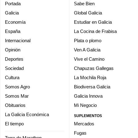
Portada
Sabe Bien
Galicia
Global Galicia
Economía
Estudiar en Galicia
España
La Cocina de Frabisa
Internacional
Plata o plomo
Opinión
Ven A Galicia
Deportes
Vive el Camino
Sociedad
Chapuzas Gallegas
Cultura
La Mochila Roja
Somos Agro
Biodiversa Galicia
Somos Mar
Galicia Innova
Obituarios
Mi Negocio
La Galicia Económica
SUPLEMENTOS
El tiempo
Mercados
Fugas
Torre de Marathon