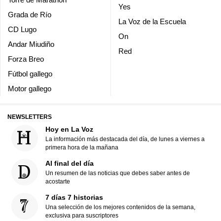
Yes
Grada de Río
La Voz de la Escuela
CD Lugo
On
Andar Miudiño
Red
Forza Breo
Fútbol gallego
Motor gallego
NEWSLETTERS
Hoy en La Voz
La información más destacada del día, de lunes a viernes a
primera hora de la mañana
Al final del día
Un resumen de las noticias que debes saber antes de
acostarte
7 días 7 historias
Una selección de los mejores contenidos de la semana,
exclusiva para suscriptores