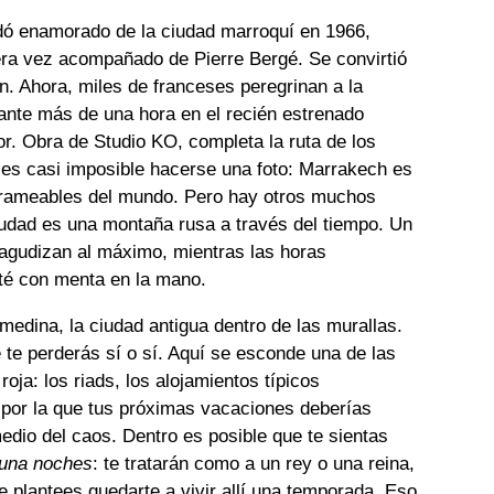
dó enamorado de la ciudad marroquí en 1966,
mera vez acompañado de Pierre Bergé. Se convirtió
ón. Ahora, miles de franceses peregrinan a la
rante más de una hora en el recién estrenado
. Obra de Studio KO, completa la ruta de los
llí es casi imposible hacerse una foto: Marrakech es
grameables del mundo. Pero hay otros muchos
iudad es una montaña rusa a través del tiempo. Un
e agudizan al máximo, mientras las horas
té con menta en la mano.
medina, la ciudad antigua dentro de las murallas.
e te perderás sí o sí. Aquí se esconde una de las
roja: los riads, los alojamientos típicos
 por la que tus próximas vacaciones deberías
edio del caos. Dentro es posible que te sientas
 una noches
: te tratarán como a un rey o una reina,
te plantees quedarte a vivir allí una temporada. Eso