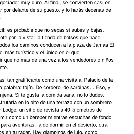
ociador muy duro. Al final, se convierten casi en
 por delante de su puesto, y lo harás decenas de
.
cil: es probable que no sepas si subes y bajas,
ote por la vista: la tienda de bolsos que hace
Todos los caminos conducen a la plaza de Jamaa El
l más turístico y el único en el que,
ir que no más de una vez a los vendedores o niños
nte.
i tan gratificante como una visita al Palacio de la
a palabra: tajín. De cordero, de sardinas… Eso, y
ena. Si te gusta la comida sana, no lo dudes,
frutarla en lo alto de una terraza con un sombrero
 Lodge, un sitio de revista a 40 kilómetros de
rmir como un bereber mientras escuchas de fondo
 para aventuras, la de dormir en el desierto, otra
s en tu radar. Hay glampings de lujo, como