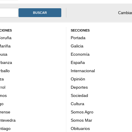
Cambiar
BUSCAR
CIONES
SECCIONES
Coruña
Portada
Mariña
Galicia
ousa
Economía
rbanza
España
ballo
Internacional
za
Opinión
rol
Deportes
mos
Sociedad
go
Cultura
rense
Somos Agro
ntevedra
Somos Mar
ntiago
Obituarios