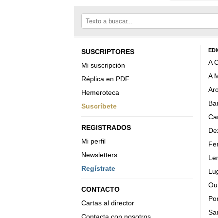
EDI
SUSCRIPTORES
A 
Mi suscripción
A 
Réplica en PDF
Ar
Hemeroteca
Ba
Suscríbete
Car
REGISTRADOS
De
Mi perfil
Fer
Newsletters
Le
Regístrate
Lu
Ou
CONTACTO
Po
Cartas al director
Sa
Contacta con nosotros